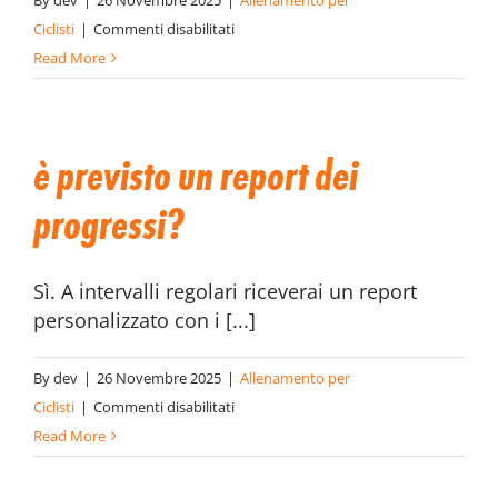
By
dev
|
26 Novembre 2025
|
Allenamento per
su
Ciclisti
|
Commenti disabilitati
Cosa
Read More
succede
se
non
è previsto un report dei
riesco
ad
progressi?
allenarmi
per
Sì. A intervalli regolari riceverai un report
un
personalizzato con i [...]
periodo?
By
dev
|
26 Novembre 2025
|
Allenamento per
su
Ciclisti
|
Commenti disabilitati
È
Read More
previsto
un