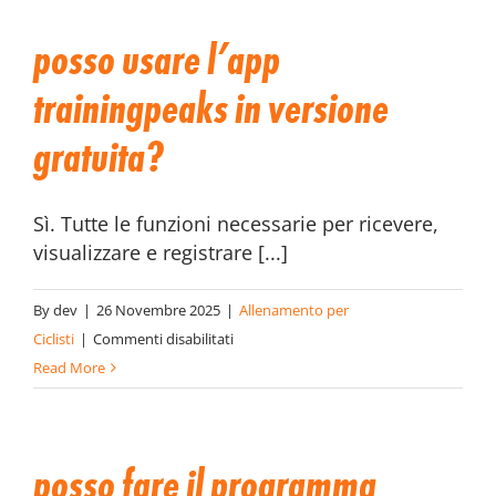
test
posso usare l’app
iniziale
obbligatorio?
trainingpeaks in versione
gratuita?
Sì. Tutte le funzioni necessarie per ricevere,
visualizzare e registrare [...]
By
dev
|
26 Novembre 2025
|
Allenamento per
su
Ciclisti
|
Commenti disabilitati
Posso
Read More
usare
l’app
TrainingPeaks
posso fare il programma
in