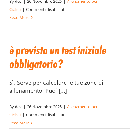
By
dev
|
26 Novembre 2025
|
Allenamento per
su
Ciclisti
|
Commenti disabilitati
Offrite
Read More
anche
piani
di
è previsto un test iniziale
allenamento
per
obbligatorio?
gare
o
Sì. Serve per calcolare le tue zone di
granfondo?
allenamento. Puoi [...]
By
dev
|
26 Novembre 2025
|
Allenamento per
su
Ciclisti
|
Commenti disabilitati
È
Read More
previsto
un