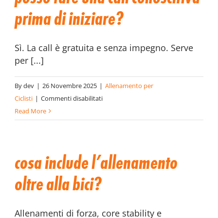
over
prima di iniziare?
40?
Sì. La call è gratuita e senza impegno. Serve
per [...]
By
dev
|
26 Novembre 2025
|
Allenamento per
su
Ciclisti
|
Commenti disabilitati
Posso
Read More
fare
una
call
cosa include l’allenamento
conoscitiva
prima
oltre alla bici?
di
iniziare?
Allenamenti di forza, core stability e