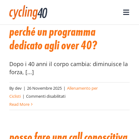
Skip
to
Toggle
content
Naviga
perché un programma
CHI SONO
dedicato agli over 40?
PERCHÈ NASCE
Dopo i 40 anni il corpo cambia: diminuisce la
forza, [...]
SERVIZI
By
dev
|
26 Novembre 2025
|
Allenamento per
COSA TROVERAI
su
Ciclisti
|
Commenti disabilitati
Perché
Read More
un
ARTICOLI
programma
dedicato
posso fare una call conoscitiva
agli