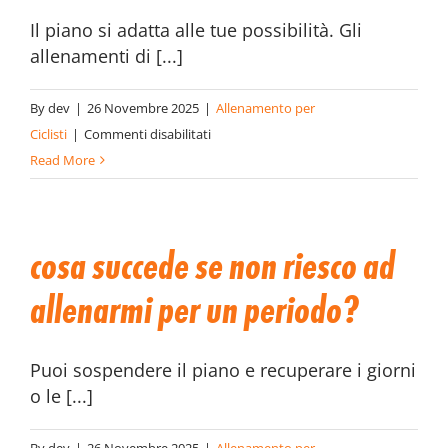
dolori
Il piano si adatta alle tue possibilità. Gli
o
allenamenti di [...]
limiti
fisici?
By
dev
|
26 Novembre 2025
|
Allenamento per
su
Ciclisti
|
Commenti disabilitati
Devo
Read More
avere
una
palestra
cosa succede se non riesco ad
o
rullo
allenarmi per un periodo?
per
seguire
Puoi sospendere il piano e recuperare i giorni
il
o le [...]
piano?