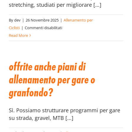
stretching, studiati per migliorare [...]
By
dev
|
26 Novembre 2025
|
Allenamento per
su
Ciclisti
|
Commenti disabilitati
Cosa
Read More
include
l’allenamento
oltre
offrite anche piani di
alla
bici?
allenamento per gare o
granfondo?
Sì. Possiamo strutturare programmi per gare
su strada, gravel, MTB [...]