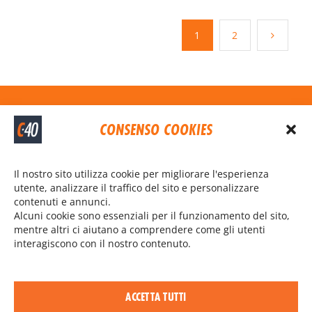
report
dei
1
2
progressi?
Contattaci
CONSENSO COOKIES
omar@cycling40.it
Il nostro sito utilizza cookie per migliorare l'esperienza
utente, analizzare il traffico del sito e personalizzare
345 811 5498
contenuti e annunci.
Alcuni cookie sono essenziali per il funzionamento del sito,
mentre altri ci aiutano a comprendere come gli utenti
I nostri social
interagiscono con il nostro contenuto.
ACCETTA TUTTI