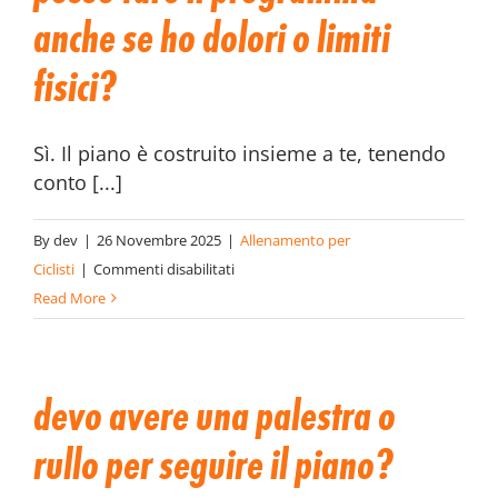
versione
anche se ho dolori o limiti
gratuita?
fisici?
Sì. Il piano è costruito insieme a te, tenendo
conto [...]
By
dev
|
26 Novembre 2025
|
Allenamento per
su
Ciclisti
|
Commenti disabilitati
Posso
Read More
fare
il
programma
devo avere una palestra o
anche
se
rullo per seguire il piano?
ho