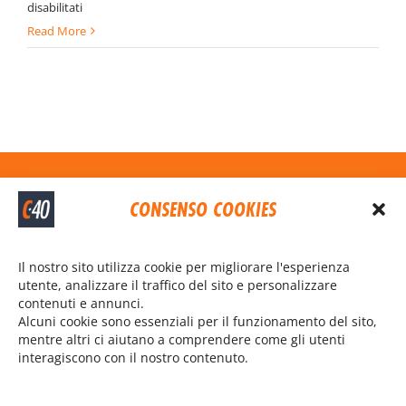
su
disabilitati
Come
Read More
funziona?
Contattaci
CONSENSO COOKIES
omar@cycling40.it
Il nostro sito utilizza cookie per migliorare l'esperienza
utente, analizzare il traffico del sito e personalizzare
345 811 5498
contenuti e annunci.
Alcuni cookie sono essenziali per il funzionamento del sito,
mentre altri ci aiutano a comprendere come gli utenti
I nostri social
interagiscono con il nostro contenuto.