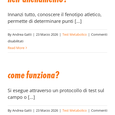
Innanzi tutto, conoscere il fenotipo atletico,
permette di determinare punti [...]
By
Andrea Gatti
|
23 Marzo 2026
|
Test Metabolico
|
Commenti
su
disabilitati
Come
Read More
applicarlo
nell’allenamento?
come funziona?
Si esegue attraverso un protocollo di test sul
campo o [...]
By
Andrea Gatti
|
23 Marzo 2026
|
Test Metabolico
|
Commenti