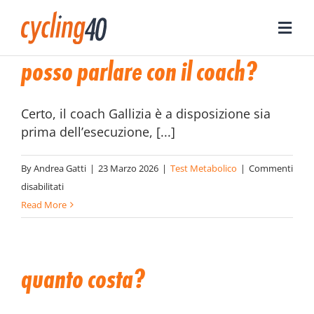
Skip
to
Toggle
content
Naviga
posso parlare con il coach?
CHI SONO
Certo, il coach Gallizia è a disposizione sia
PERCHÈ NASCE
prima dell’esecuzione, [...]
SERVIZI
By
Andrea Gatti
|
23 Marzo 2026
|
Test Metabolico
|
Commenti
su
disabilitati
Posso
Read More
COSA TROVERAI
parlare
con
il
ARTICOLI
quanto costa?
coach?