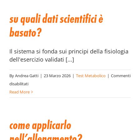
su quali dati scientifici è
basato?
Il sistema si fonda sui principi della fisiologia
dell'esercizio validati [...]
By
Andrea Gatti
|
23 Marzo 2026
|
Test Metabolico
|
Commenti
su
disabilitati
Su
Read More
quali
dati
scientifici
come applicarlo
è
basato?
nell’allenamento?