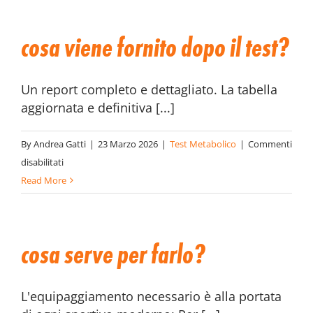
cosa viene fornito dopo il test?
Un report completo e dettagliato. La tabella
aggiornata e definitiva [...]
By
Andrea Gatti
|
23 Marzo 2026
|
Test Metabolico
|
Commenti
su
disabilitati
Cosa
Read More
viene
fornito
dopo
cosa serve per farlo?
il
test?
L'equipaggiamento necessario è alla portata