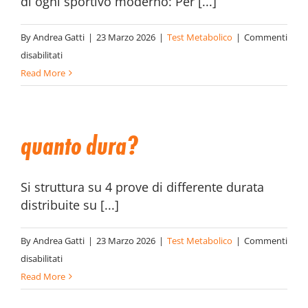
di ogni sportivo moderno: Per [...]
By
Andrea Gatti
|
23 Marzo 2026
|
Test Metabolico
|
Commenti
su
disabilitati
Cosa
Read More
serve
per
farlo?
quanto dura?
Si struttura su 4 prove di differente durata
distribuite su [...]
By
Andrea Gatti
|
23 Marzo 2026
|
Test Metabolico
|
Commenti
su
disabilitati
Quanto
Read More
dura?